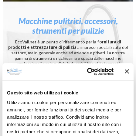
Macchine pulitrici, accessori,
strumenti per pulizie
EcoVall.net è un punto di riferimento per la
fornitura di
prodotti e attrezzature di pulizia
a imprese specializzate del
settore, ma in generale anche ad aziende e privati. La nostra
gamma di strumenti è ricchissima e spazia dalle macchine
professionali per le pulizie industriali fino ai detergenti
concentrati per tutte le superfici: puoi decidere se acquistarli
nel nostro
punto vendita di 400 mq
, con ampio spazio
espositivo e consulenza specialistica a tua disposizione,
oppure ordinarli sul nostro sito e riceverli dove vuoi, con tutta
la comodità dello
shopping online.
Questo sito web utilizza i cookie
Utilizziamo i cookie per personalizzare contenuti ed
annunci, per fornire funzionalità dei social media e per
Macchine per la pulizia
Attrezzature per pulizia manuale
analizzare il nostro traffico. Condividiamo inoltre
informazioni sul modo in cui utilizza il nostro sito con i
nostri partner che si occupano di analisi dei dati web,