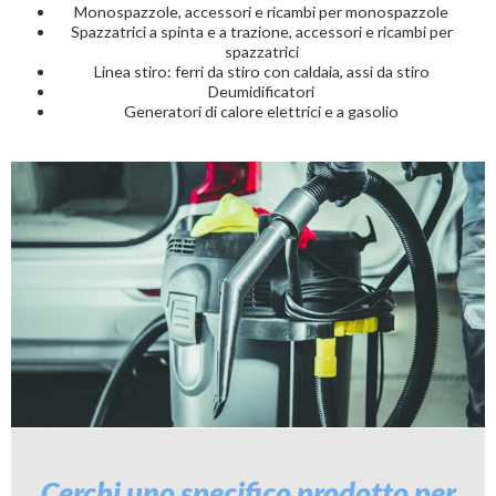
autonomia e in sicurezza la pulizia di superfici piccole o grandi,
Monospazzole, accessori e ricambi per monospazzole
Portacenere
garantendo
l’efficienza e il rendimento energetico dei
Spazzatrici a spinta e a trazione, accessori e ricambi per
pannelli fotovoltaici
.
spazzatrici
Linea stiro: ferri da stiro con caldaia, assi da stiro
Deumidificatori
Generatori di calore elettrici e a gasolio
Cerchi uno specifico prodotto per