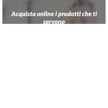
Acquista online i prodotti che ti
servono
Scopri la comodità e l’offerta dell’e-shop di
EcoVall.net
EcoVall.net, principale fornitore di imprese di pulizia in provincia
di Sondrio, è anche un
negozio online dove acquistare tutti i
prodotti per le pulizie industriali e domestiche
con i migliori
marchi del settore. Aggiungi al carrello gli articoli che ti
interessano, approfitta delle promozioni esclusive, paga
rapidamente con metodi sicuri e
ricevi comodamente a
domicilio la tua spesa
.
vai allo shop online